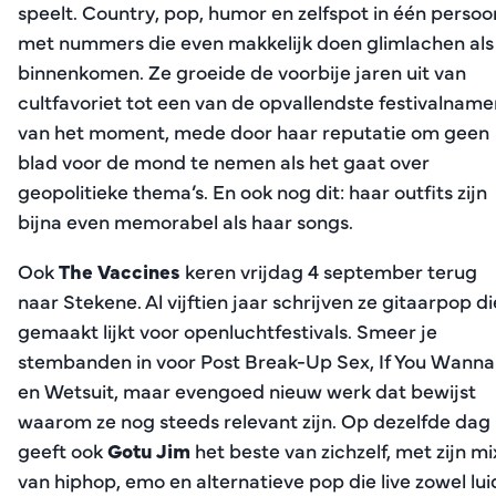
speelt. Country, pop, humor en zelfspot in één persoo
met nummers die even makkelijk doen glimlachen als
binnenkomen. Ze groeide de voorbije jaren uit van
cultfavoriet tot een van de opvallendste festivalname
van het moment, mede door haar reputatie om geen
blad voor de mond te nemen als het gaat over
geopolitieke thema’s. En ook nog dit: haar outfits zijn
bijna even memorabel als haar songs.
Ook
The Vaccines
keren vrijdag 4 september terug
naar Stekene. Al vijftien jaar schrijven ze gitaarpop di
gemaakt lijkt voor openluchtfestivals. Smeer je
stembanden in voor Post Break-Up Sex, If You Wanna
en Wetsuit, maar evengoed nieuw werk dat bewijst
waarom ze nog steeds relevant zijn. Op dezelfde dag
geeft ook
Gotu Jim
het beste van zichzelf, met zijn mi
van hiphop, emo en alternatieve pop die live zowel lui