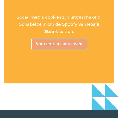
Social media cookies zijn uitgeschakeld.
Schakel ze in om de Spotify van
Rosie
Stuart
te zien.
Voorkeuren aanpassen