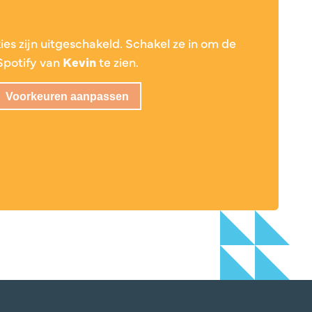
es zijn uitgeschakeld. Schakel ze in om de
Spotify van
Kevin
te zien.
Voorkeuren aanpassen