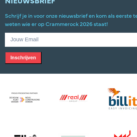
NIEUWSBRIEF
Schrijf je in voor onze nieuwsbrief en kom als eerste t
weten wie er op Crammerock 2026 staat!
Inschrijven