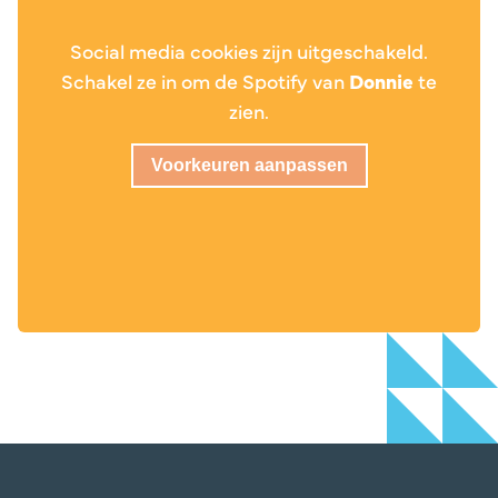
Social media cookies zijn uitgeschakeld.
Schakel ze in om de Spotify van
Donnie
te
zien.
Voorkeuren aanpassen