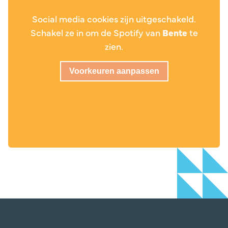
Social media cookies zijn uitgeschakeld.
Schakel ze in om de Spotify van
Bente
te
zien.
Voorkeuren aanpassen