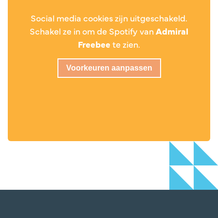
Social media cookies zijn uitgeschakeld.
Schakel ze in om de Spotify van
Admiral
Freebee
te zien.
Voorkeuren aanpassen