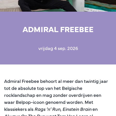
ADMIRAL FREEBEE
vrijdag 4 sep. 2026
Admiral Freebee behoort al meer dan twintig jaar
tot de absolute top van het Belgische
rocklandschap en mag zonder overdrijven een
waar Belpop-icoon genoemd worden. Met
klassiekers als
Rags ’n’ Run
,
Einstein Brain
en
Always On The Run
weet Tom Van Laere al